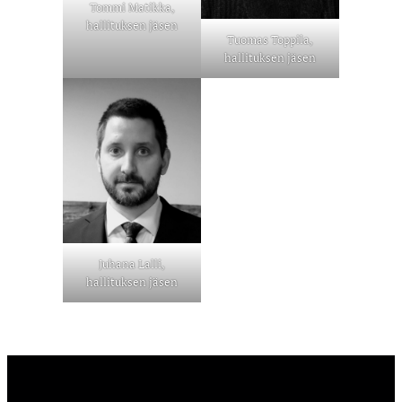
Tommi Matikka,
hallituksen jäsen
Tuomas Toppila,
hallituksen jäsen
Juhana Lalli,
hallituksen jäsen