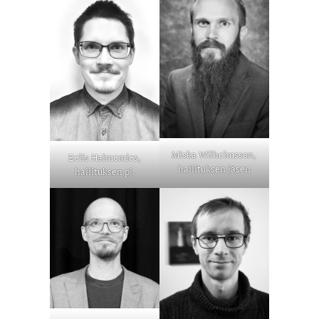
Miska Wilhelmsson,
Eelis Halmemies,
hallituksen jäsen
hallituksen pj.