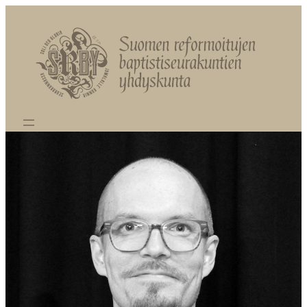
Siirry
sisältöön