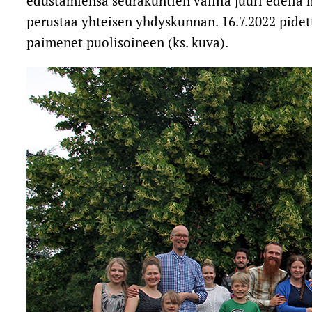
edustamiensa seurakuntien välillä juuri edellä
perustaa yhteisen yhdyskunnan. 16.7.2022 pidet
paimenet puolisoineen (ks. kuva).