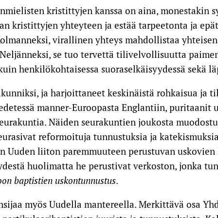
mielisten kristittyjen kanssa on aina, monestakin s
 kristittyjen yhteyteen ja estää tarpeetonta ja epäte
olmanneksi, virallinen yhteys mahdollistaa yhteisen
. Neljänneksi, se tuo tervettä tilivelvollisuutta pai
sä kuin henkilökohtaisessa suoraselkäisyydessä sekä l
kunniksi, ja harjoittaneet keskinäistä rohkaisua ja t
edetessä manner-Euroopasta Englantiin, puritaanit u
seurakuntia. Näiden seurakuntien joukosta muodostui
eurasivat reformoituja tunnustuksia ja katekismuksi
uen Uuden liiton paremmuuteen perustuvan uskovie
destä huolimatta he perustivat verkoston, jonka tun
on baptistien uskontunnustus
.
ansijaa myös Uudella mantereella. Merkittävä osa Yhd