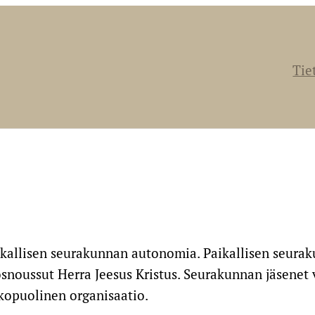
Tie
aikallisen seurakunnan autonomia. Paikallisen seura
ösnoussut Herra Jeesus Kristus. Seurakunnan jäsene
lkopuolinen organisaatio.