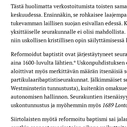
Tästä huolimatta verkostoitumista toisten saman
keskuudessa. Ensinnäkin, se rohkaisee laajempaan
tukevamman laillisen suojan esivallan edessä. K
yksittäiselle seurakunnalle ei olisi mahdollista
niin uskollisen kristillisen opin säilyttämises
Reformoidut baptistit ovat järjestäytyneet seura
aina 1600-luvulta lähtien.* Uskonpuhdistuksen 
aloittivat myös merkittävän määrän itsenäisiä 
partikulaaribaptistiseurakunnat. Jälkimmäiset s
Westminsterin tunnustusta), kuitenkin omaks
autonomisen hallinnon. Seurakuntien itsenäisyy
uskontunnustus ja myöhemmin myös
1689 Lonto
Siirtolaisten myötä reformoitu baptismi sai jal