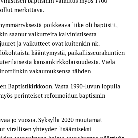
alvinistisen baptismin vaikutus myös 1700-
ollut merkittävä.
ymmärryksestä poikkeava liike oli baptistit,
n saanut vaikutteita kalvinistisesta
uuret ja vaikutteet ovat kuitenkin nk.
lökohtaista kääntymystä, paikallisseurakuntien
uterilaisesta kansankirkkolaisuudesta. Vielä
vainottiinkin vakaumuksensa tähden.
en Baptistikirkkoon. Vasta 1990-luvun lopulla
a myös perinteiset reformoidun baptismin
uvaa jo vuosia. Syksyllä 2020 muutamat
ut virallisen yhteyden lisäämiseksi