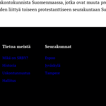
stä uskontokunnista Suomenmaassa, jotka ovat muuta p
pauden liittyä toiseen protestanttiseen seurakuntaan 
Tietoa meistä
Seurakunnat
Mikä on SRBY?
Espoo
Historia
Jyväskylä
Uskontunnustus
Tampere
Hallitus