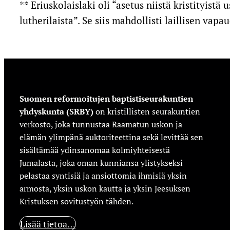
** Eriuskolaislaki oli “asetus niistä kristityi
lutherilaista”. Se siis mahdollisti laillisen va
Suomen reformoitujen baptistiseurakuntien
yhdyskunta (SRBY)
on kristillisten seurakuntien
verkosto, joka tunnustaa Raamatun uskon ja
elämän ylimpänä auktoriteettina sekä levittää sen
sisältämää ydinsanomaa kolmiyhteisestä
Jumalasta, joka oman kunniansa ylistykseksi
pelastaa syntisiä ja ansiottomia ihmisiä yksin
armosta, yksin uskon kautta ja yksin Jeesuksen
Kristuksen sovitustyön tähden.
Lisää tietoa…