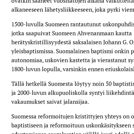
ovatkin saaneet vuosisatojen aikana vaikutteita
alkaneeseen lähetysliikkeeseen, joka pyrki vie
1500-luvulla Suomeen rantautunut uskonpuhdistu
jotka saapuivat Suomeen Ahvenanmaan kautta 18
herätyskristillisyydestä saksalaisen Johann G. 
yleisbaptismissa. Suomalainen baptismi onkin p
autonomiaa, uskovien kastetta ja vierastanut sy
1800-luvun lopulla, varsinkin ennen eriuskolai
Tällä hetkellä Suomesta löytyy noin 50 baptist
ja 2000-luvun alkupuoliskolla syntyi liikehdint
vakaumukset saivat jalansijaa.
Suomessa reformoitujen kristittyjen yhteys on 
baptistiseen ja reformoituun uskonkäsitykseen s