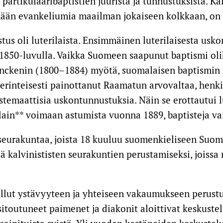
 partikulaaribaptistien juurista ja tunnustuksista. K
mään evankeliumia maailman jokaiseen kolkkaan, on 
s oli luterilaista. Ensimmäinen luterilaisesta uskon
50-luvulla. Vaikka Suomeen saapunut baptismi oliki
Onckenin (1800–1884) myötä, suomalaisen baptismin j
erinteisesti painottanut Raamatun arvovaltaa, henki
stemaattisia uskontunnustuksia. Näin se erottautui l
slain** voimaan astumista vuonna 1889, baptisteja 
iseurakuntaa, joista 18 kuuluu suomenkieliseen Suom
ää kalvinististen seurakuntien perustamiseksi, joiss
ollut ystävyyteen ja yhteiseen vakaumukseen perust
itoutuneet paimenet ja diakonit aloittivat keskustel