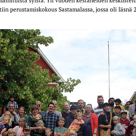
 mainituista syistä. Yli vuoden kestäneiden keskust
tiin perustamiskokous Sastamalassa, jossa oli läsnä 