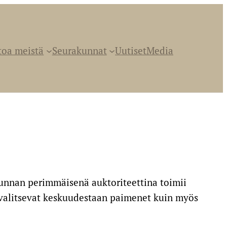
toa meistä
Seurakunnat
Uutiset
Media
kunnan perimmäisenä auktoriteettina toimii
t valitsevat keskuudestaan paimenet kuin myös