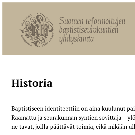
Siirry
sisältöön
Historia
Baptistiseen identiteettiin on aina kuulunut p
Raamattu ja seurakunnan syntien sovittaja – yl
ne tavat, joilla päättävät toimia, eikä mikään u