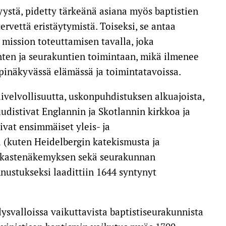
yystä, pidetty tärkeänä asiana myös baptistien
rvettä eristäytymistä. Toiseksi, se antaa
 mission toteuttamisen tavalla, joka
menten ja seurakuntien toimintaan, mikä ilmenee
äpinäkyvässä elämässä ja toimintatavoissa.
ilivelvollisuutta, uskonpuhdistuksen alkuajoista,
udistivat Englannin ja Skotlannin kirkkoa ja
vat ensimmäiset yleis- ja
a (kuten Heidelbergin katekismusta ja
n kastenäkemyksen sekä seurakunnan
nustukseksi laadittiin
1644 syntynyt
ysvalloissa vaikuttavista baptistiseurakunnista