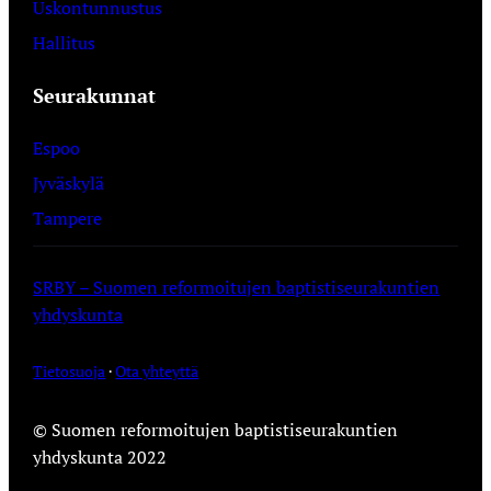
Uskontunnustus
Hallitus
Seurakunnat
Espoo
Jyväskylä
Tampere
SRBY – Suomen reformoitujen baptistiseurakuntien
yhdyskunta
Tietosuoja
·
Ota yhteyttä
© Suomen reformoitujen baptistiseurakuntien
yhdyskunta 2022