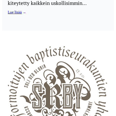
kiteytetty kaikkein uskollisimmin…
Lue lisää
→