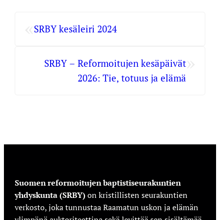
«
SRBY kesäleiri 2024
»
SRBY – Reformoitujen kesäpäivät
2026: Tie, totuus ja elämä
Suomen reformoitujen baptistiseurakuntien
yhdyskunta (SRBY)
on kristillisten seurakuntien
verkosto, joka tunnustaa Raamatun uskon ja elämän
ylimpänä auktoriteettina sekä levittää sen sisältämää