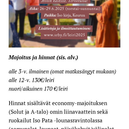
Majoitus ja hinnat (sis. alv.)
alle 3-v.
ilmainen (omat matkasängyt mukaan)
alle 12-v.
130€/leiri
nuori/aikuinen
170 €/leiri
Hinnat sisältävät economy-majoituksen
(Solut ja A-talo) omin liinavaattein sekä
ruokailut Iso Pata -lounasravintolassa
(aamupalat, lounaat, päiväkahvit/välipalat,