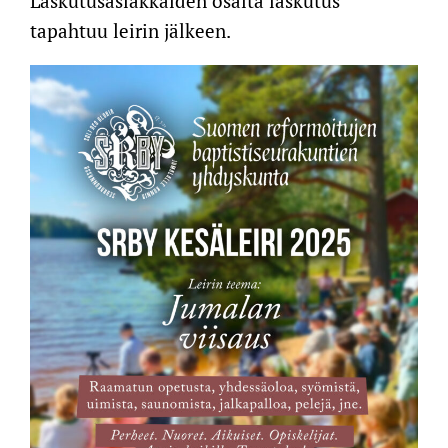
Laskutusasiakkaiden osalta laskutus
tapahtuu leirin jälkeen.