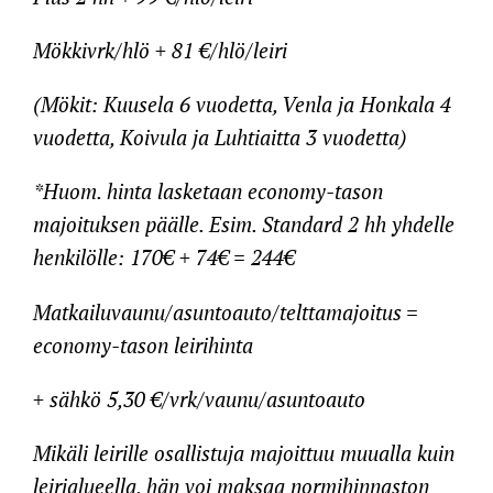
Mökkivrk/hlö
+ 81 €/hlö/leiri
(Mökit: Kuusela 6 vuodetta, Venla ja Honkala 4
vuodetta, Koivula ja Luhtiaitta 3 vuodetta)
*Huom. hinta lasketaan economy-tason
majoituksen päälle. Esim. Standard 2 hh yhdelle
henkilölle: 170€ + 74€ = 244€
Matkailuvaunu/asuntoauto/telttamajoitus =
economy-tason leirihinta
+ sähkö 5,30 €/vrk/vaunu/asuntoauto
Mikäli leirille osallistuja majoittuu muualla kuin
leirialueella, hän voi maksaa normihinnaston