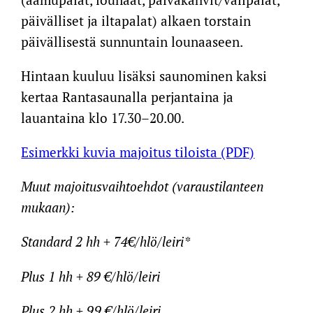
päivälliset ja iltapalat) alkaen torstain
päivällisestä sunnuntain lounaaseen.
Hintaan kuuluu lisäksi saunominen kaksi
kertaa Rantasaunalla perjantaina ja
lauantaina klo 17.30–20.00.
Esimerkki kuvia majoitus tiloista (PDF)
Muut majoitusvaihtoehdot (varaustilanteen
mukaan):
Standard 2 hh
+ 74€/hlö/leiri*
Plus 1 hh
+ 89 €/hlö/leiri
Plus 2 hh
+ 99 €/hlö/leiri